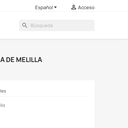


Español
Acceso
search
 DE MELILLA
les
lla