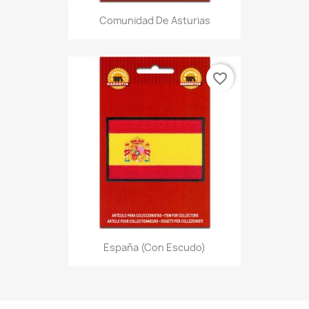
Comunidad De Asturias
favorite_border
España (con Escudo)