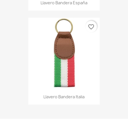
Llavero Bandera España
favorite_border
Llavero Bandera Italia