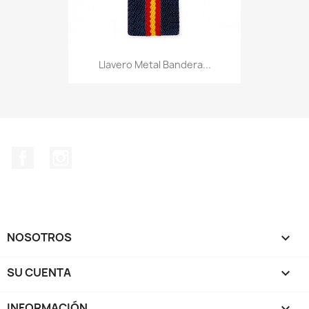
Llavero Metal Bandera...
Facebook
Instagram
NOSOTROS

SU CUENTA

INFORMACIÓN
keyboard_arrow_down