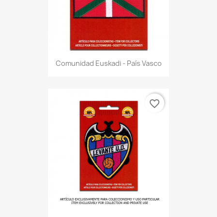
Comunidad Euskadi - País Vasco
favorite_border