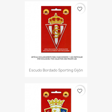
favorite_border
Escudo Bordado Sporting Gijón
favorite_border