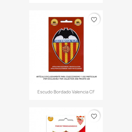
favorite_border
Escudo Bordado Valencia CF
favorite_border