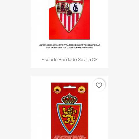
Escudo Bordado Sevilla CF
favorite_border