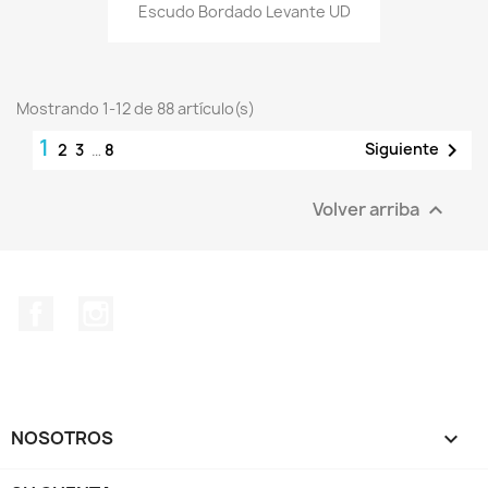
Escudo Bordado Levante UD
Mostrando 1-12 de 88 artículo(s)
1

Siguiente
2
3
…
8
Volver arriba

Facebook
Instagram
NOSOTROS
