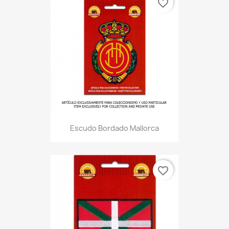
favorite_border
Escudo Bordado Mallorca
favorite_border