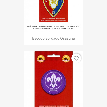
Escudo Bordado Osasuna
favorite_border